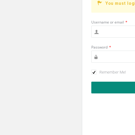
You must log
Username or email
*
Password
*
Remember Me!