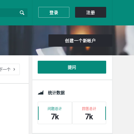
登录
注册
创建一个新帐户
边
提问
下一个
栏
统计数据
问题总计
回答总计
7k
7k