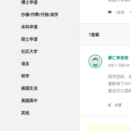
博士申请
1答案
抄袭/作弊/开除/退学
本科申请
1答案
硕士申请
社区大学
厚仁李老师
语言
添加了 回答4月 15
转学
同学您好，
果影响了G
美国生活
度也可以选
美国高中
分享
其他