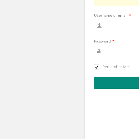
Username or email
*
Password
*
Remember Me!