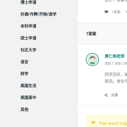
博士申请
1答案
抄袭/作弊/开除/退学
本科申请
1答案
硕士申请
社区大学
厚仁杨老师
语言
添加了 回答12月 3
转学
同学您好，
原因。身份
美国生活
分享
美国高中
其他
You must log