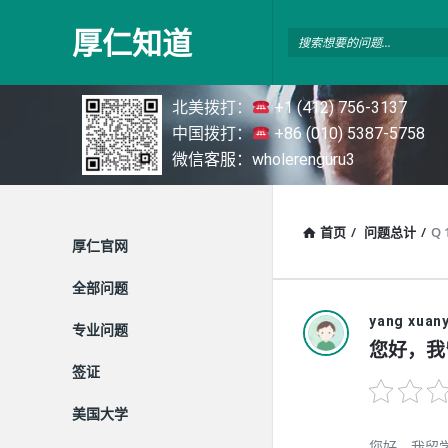
厚
厚仁知道
仁
知
北美拨打：
+1 (412) 756-3137
道
中国拨打：
+86 (010) 5387-5758
微信客服：wholerenguru3
首页
/
问题总计
/
Q 
探
厚仁官网
索
全部问题
yang xuan
专业问题
您好，我
签证
美国大学
您好，我留