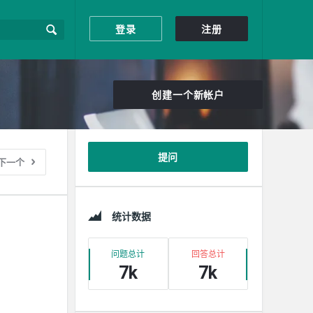
登录
注册
创建一个新帐户
边
提问
下一个
栏
统计数据
问题总计
回答总计
7k
7k