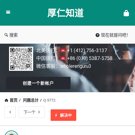
厚
厚仁知道
仁
知
道
搜索
现在就提问吧！
北美拨打：
+1 (412) 756-3137
中国拨打：
+86 (010) 5387-5758
微信客服：wholerenguru3
创建一个新帐户
首页
/
问题总计
/
Q 9772
下一个
解决中