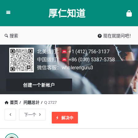
厚
厚仁知道
仁
知
道
搜索
现在就提问吧！
北美拨打：
+1 (412) 756-3137
中国拨打：
+86 (010) 5387-5758
微信客服：wholerenguru3
创建一个新帐户
首页
/
问题总计
/
Q 2727
下一个
解决中