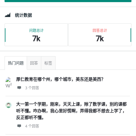
边
统计数据
栏
问题总计
回答总计
7k
7k
热门问题
回答
标签
厚仁教育在哪个州，哪个城市，美东还是美西？
3 个回答
大一第一个学期，刚来，天天上课，除了数学课，别的课都
听不懂。咋办啊，我心里好慌啊，弄得我都不想去上学了，
反正都听不懂。
4 个回答