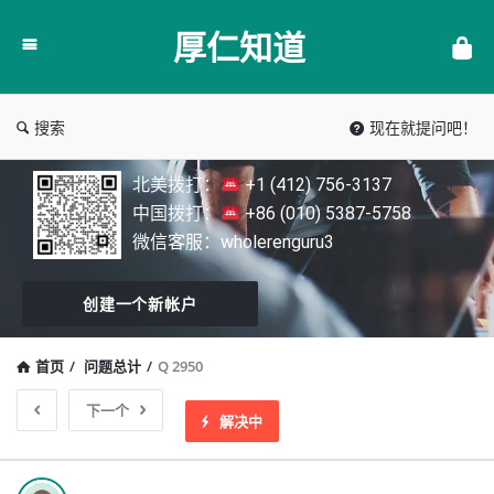
厚
厚仁知道
仁
知
道
搜索
现在就提问吧！
北美拨打：
+1 (412) 756-3137
中国拨打：
+86 (010) 5387-5758
微信客服：wholerenguru3
创建一个新帐户
首页
/
问题总计
/
Q 2950
下一个
解决中