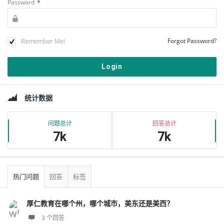
Password
*
Remember Me!
Forgot Password?
边
统计数据
栏
问题总计
回答总计
7k
7k
热门问题
回答
标签
厚仁教育在哪个州，哪个城市，美东还是美西？
3 个回答