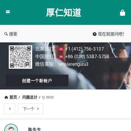
厚
厚仁知道
仁
知
道
搜索
现在就提问吧！
北美拨打：
+1 (412) 756-3137
中国拨打：
+86 (010) 5387-5758
微信客服：wholerenguru3
创建一个新帐户
首页
/
问题总计
/
Q 3935
下一个
陈先生