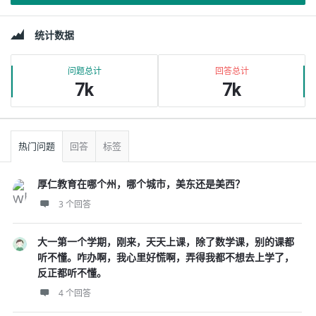
边
统计数据
栏
问题总计
回答总计
7k
7k
热门问题
回答
标签
厚仁教育在哪个州，哪个城市，美东还是美西？
3 个回答
大一第一个学期，刚来，天天上课，除了数学课，别的课都
听不懂。咋办啊，我心里好慌啊，弄得我都不想去上学了，
反正都听不懂。
4 个回答