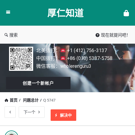
厚
厚仁知道
仁
知
道
搜索
现在就提问吧！
北美拨打：
+1 (412) 756-3137
中国拨打：
+86 (010) 5387-5758
微信客服：wholerenguru3
创建一个新帐户
首页
/
问题总计
/
Q 5747
下一个
解决中