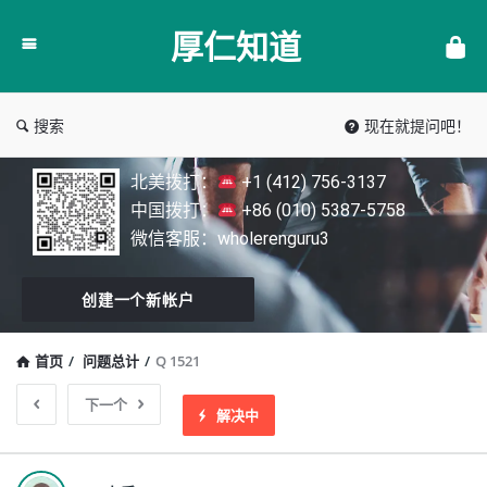
厚
厚仁知道
仁
知
道
搜索
现在就提问吧！
北美拨打：
+1 (412) 756-3137
中国拨打：
+86 (010) 5387-5758
微信客服：wholerenguru3
创建一个新帐户
首页
/
问题总计
/
Q 1521
下一个
解决中