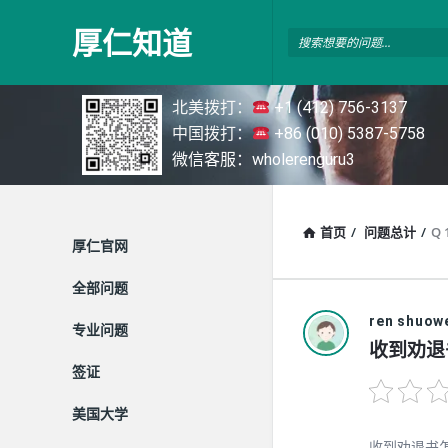
厚
厚仁知道
仁
知
北美拨打：
+1 (412) 756-3137
道
中国拨打：
+86 (010) 5387-5758
微信客服：wholerenguru3
首页
/
问题总计
/
Q 
探
厚仁官网
索
全部问题
ren shuow
专业问题
收到劝退
签证
美国大学
收到劝退书