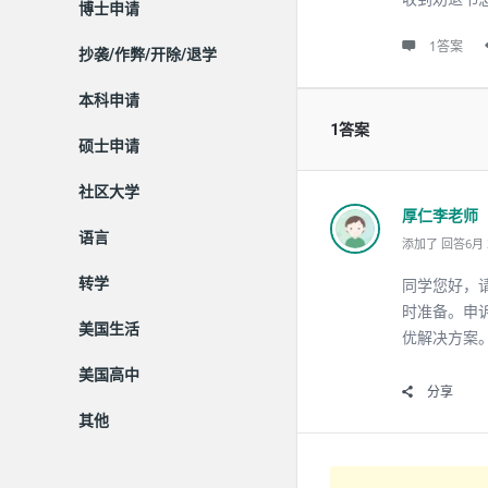
博士申请
1答案
抄袭/作弊/开除/退学
本科申请
1答案
硕士申请
社区大学
厚仁李老师
语言
添加了 回答6月 3,
转学
同学您好，
时准备。申
美国生活
优解决方案
美国高中
分享
其他