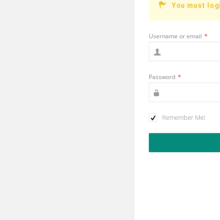
You must log
Username or email
*
Password
*
Remember Me!