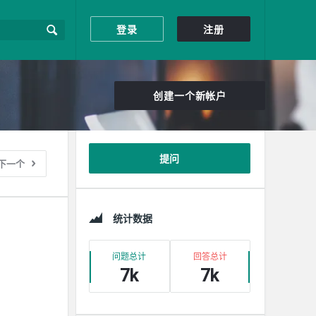
登录
注册
创建一个新帐户
边
提问
下一个
栏
统计数据
问题总计
回答总计
7k
7k