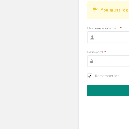
You must log
Username or email
*
Password
*
Remember Me!