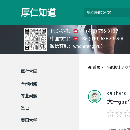
厚
厚仁知道
仁
知
北美拨打：
+1 (412) 756-3137
道
中国拨打：
+86 (010) 5387-5758
微信客服：wholerenguru3
首页
/
问题总计
/
Q 
探
厚仁官网
索
全部问题
qu sheng
专业问题
大一gp
签证
美国大学
大一gpa低