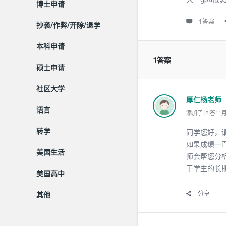
博士申请
1答案
抄袭/作弊/开除/退学
本科申请
1答案
硕士申请
社区大学
厚仁杨老师
语言
添加了 回答11月 3
转学
同学您好，
如果成绩一
美国生活
师会帮您分
于学生的长
美国高中
分享
其他