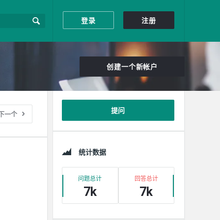
登录
注册
创建一个新帐户
边
提问
下一个
栏
统计数据
问题总计
回答总计
7k
7k