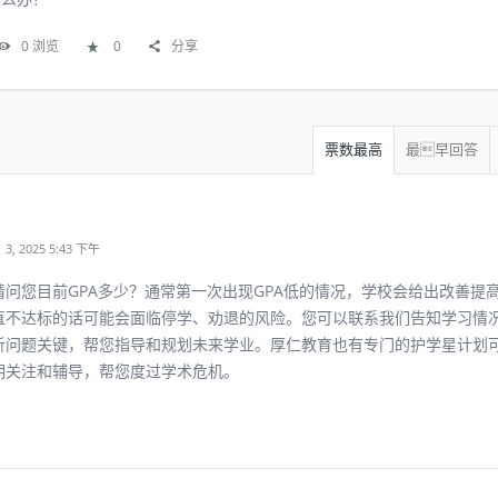
0
浏览
0
分享
票数最高
最早回答
, 2025 5:43 下午
请问您目前GPA多少？通常第一次出现GPA低的情况，学校会给出改善提
直不达标的话可能会面临停学、劝退的风险。您可以联系我们告知学习情
析问题关键，帮您指导和规划未来学业。厚仁教育也有专门的护学星计划
期关注和辅导，帮您度过学术危机。