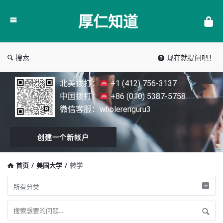
厚
厚仁知道
仁
知
道
搜索
现在就提问吧！
北美拨打：
+1 (412) 756-3137
中国拨打：
+86 (010) 5387-5758
微信客服：wholerenguru3
创建一个新帐户
首页
/
美国大学
/
转学