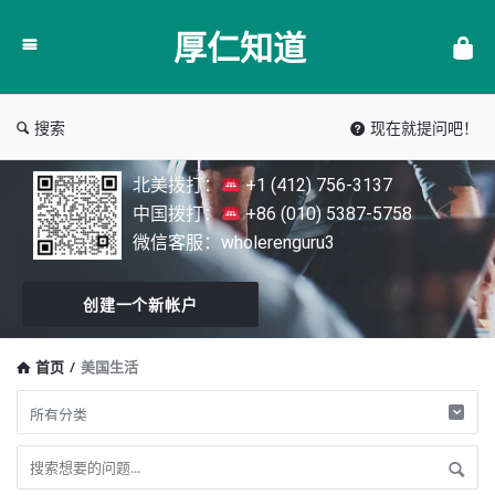
厚
厚仁知道
仁
知
道
搜索
现在就提问吧！
北美拨打：
+1 (412) 756-3137
中国拨打：
+86 (010) 5387-5758
微信客服：wholerenguru3
创建一个新帐户
首页
/
美国生活