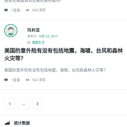
朋友在美国酒驾会被刑事拘留吗？
668
浏览
1答案
玛利亚
发布于
:
10月 23, 2017
在:
美国生活
美国的意外险有没有包括地震，海啸，台风和森林
火灾等？
美国的意外险有没有包括地震，海啸，台风和森林火灾等？
542
浏览
1答案
1
…
3
边
统计数据
栏