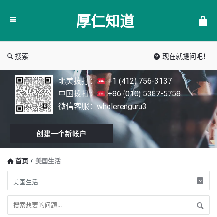
厚
厚仁知道
仁
知
道
搜索
现在就提问吧！
北美拨打：
+1 (412) 756-3137
中国拨打：
+86 (010) 5387-5758
微信客服：wholerenguru3
创建一个新帐户
首页
/
美国生活