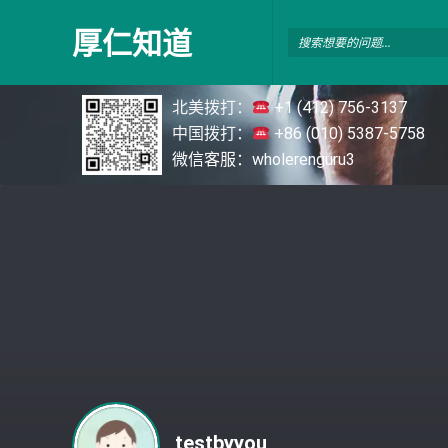
厚
厚仁知道
仁
知
北美拨打：
+1 (412) 756-3137
道
中国拨打：
+86 (010) 5387-5758
微信客服：wholerenguru3
testbyyou